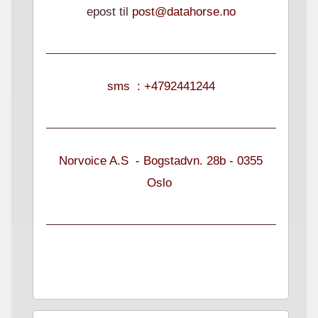
epost til
post@datahorse.no
sms : +4792441244
Norvoice A.S - Bogstadvn. 28b - 0355
Oslo