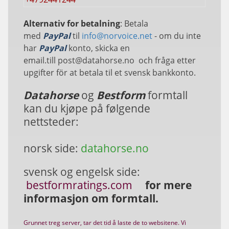
Alternativ for betalning
: Betala
med
PayPal
til
info@norvoice.net
- om du inte
har
PayPal
konto, skicka en
email.till post@datahorse.no och fråga etter
upgifter för at betala til et svensk bankkonto.
Datahorse
og
Bestform
formtall
kan du kjøpe på følgende
nettsteder:
norsk side:
datahorse.no
svensk og engelsk side:
bestformratings.com
for mere
informasjon om formtall.
Grunnet treg server, tar det tid å laste de to websitene. Vi